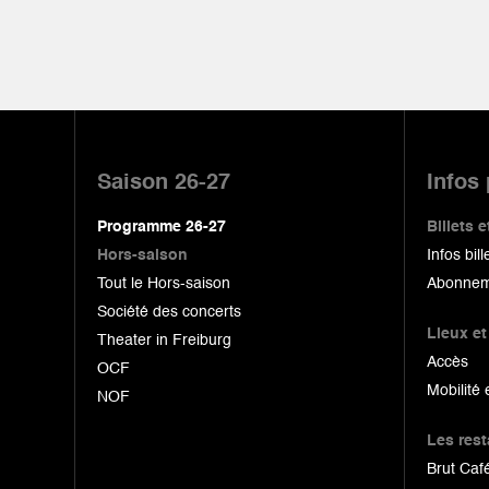
Pied
de
Saison 26-27
Infos
page
Programme 26-27
Billets
Hors-saison
Infos bill
Tout le Hors-saison
Abonnem
Société des concerts
Lieux et
Theater in Freiburg
Accès
OCF
Mobilité 
NOF
Les res
Brut Café