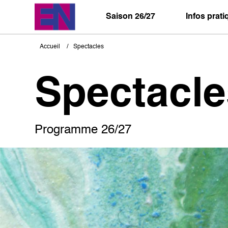
Aller
au
Saison 26/27
Infos prat
contenu
principal
Accueil
Spectacles
Fil
d'Ariane
Spectacle
Programme 26/27