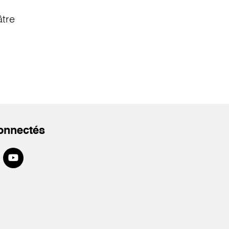
âtre
onnectés