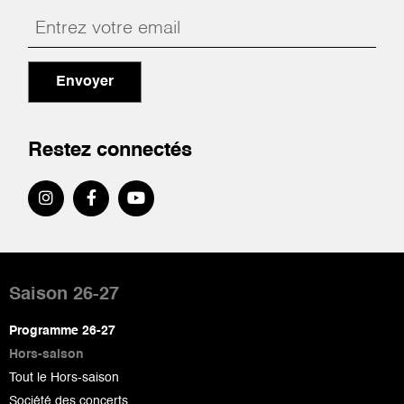
Envoyer
Restez connectés
Pied
de
Saison 26-27
page
Programme 26-27
Hors-saison
Tout le Hors-saison
Société des concerts