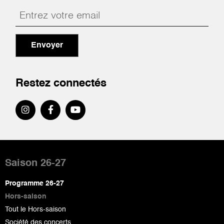
Envoyer
Restez connectés
Pied
de
Saison 26-27
page
Programme 26-27
Hors-saison
Tout le Hors-saison
Société des concerts