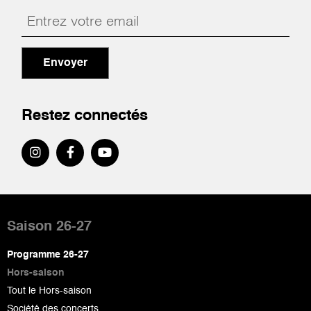
Envoyer
Restez connectés
Pied
de
Saison 26-27
page
Programme 26-27
Hors-saison
Tout le Hors-saison
Société des concerts