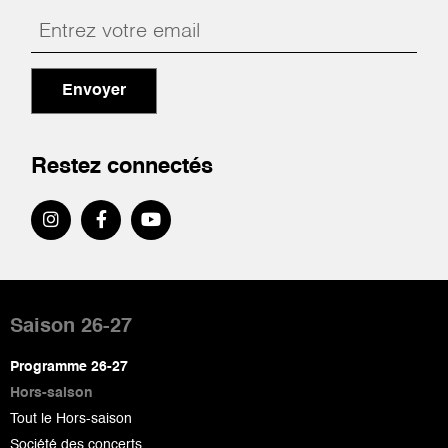
Envoyer
Restez connectés
Pied
de
Saison 26-27
page
Programme 26-27
Hors-saison
Tout le Hors-saison
Société des concerts