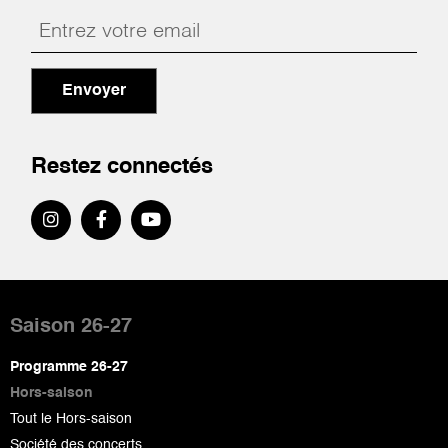
Envoyer
Restez connectés
Pied
de
Saison 26-27
page
Programme 26-27
Hors-saison
Tout le Hors-saison
Société des concerts