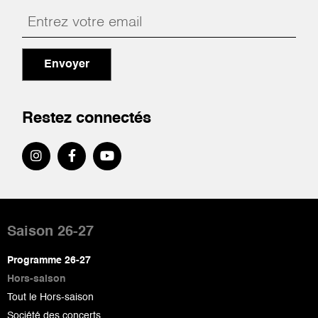
Envoyer
Restez connectés
Pied
de
Saison 26-27
page
Programme 26-27
Hors-saison
Tout le Hors-saison
Société des concerts