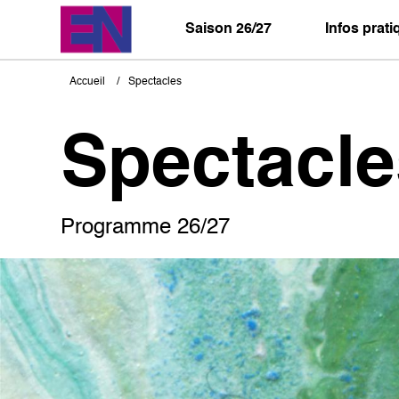
Aller
au
Saison 26/27
Infos prat
contenu
principal
Accueil
Spectacles
Fil
d'Ariane
Spectacle
Programme 26/27