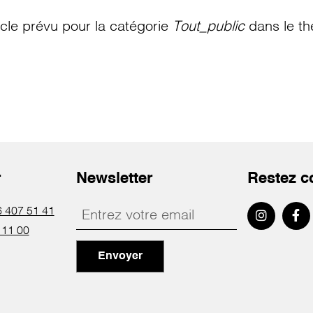
le prévu pour la catégorie
Tout_public
dans le th
r
Newsletter
Restez c
 407 51 41
 11 00
Envoyer