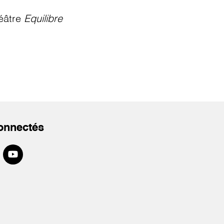
éâtre
Equilibre
onnectés