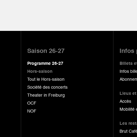
Pied
de
Saison 26-27
Infos
page
Programme 26-27
Billets
Hors-saison
Infos bill
Tout le Hors-saison
Abonnem
Société des concerts
Lieux et
Theater in Freiburg
Accès
OCF
Mobilité 
NOF
Les res
Brut Café