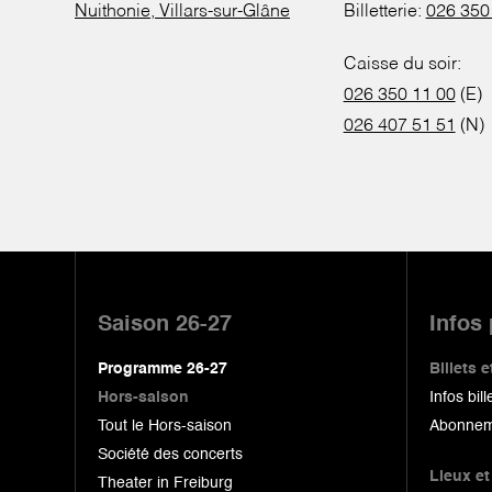
Nuithonie, Villars-sur-Glâne
Billetterie:
026 350
Caisse du soir:
026 350 11 00
(E)
026 407 51 51
(N)
Pied
de
Saison 26-27
Infos
page
Programme 26-27
Billets
Hors-saison
Infos bill
Tout le Hors-saison
Abonnem
Société des concerts
Lieux et
Theater in Freiburg