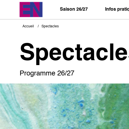
Aller
au
Saison 26/27
Infos prat
contenu
principal
Accueil
Spectacles
Fil
d'Ariane
Spectacle
Programme 26/27