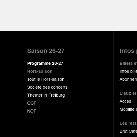
Pied
de
Saison 26-27
Infos
page
Programme 26-27
Billets
Hors-saison
Infos bill
Tout le Hors-saison
Abonnem
Société des concerts
Lieux et
Theater in Freiburg
Accès
OCF
Mobilité 
NOF
Les res
Brut Café