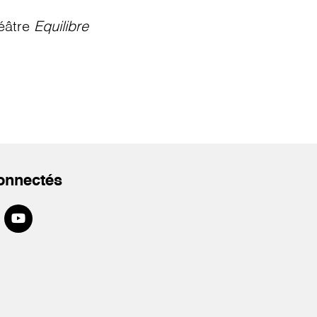
éâtre
Equilibre
onnectés