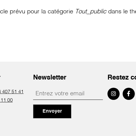
le prévu pour la catégorie
Tout_public
dans le th
r
Newsletter
Restez c
 407 51 41
 11 00
Envoyer