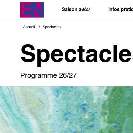
Aller
au
Saison 26/27
Infos prat
contenu
principal
Accueil
Spectacles
Fil
d'Ariane
Spectacle
Programme 26/27