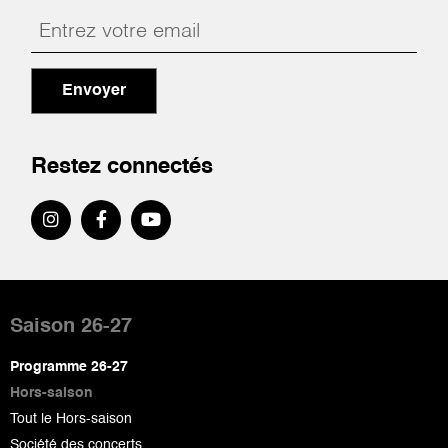
Envoyer
Restez connectés
Pied
de
Saison 26-27
page
Programme 26-27
Hors-saison
Tout le Hors-saison
Société des concerts