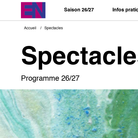
Aller
au
Saison 26/27
Infos prat
contenu
principal
Accueil
Spectacles
Fil
d'Ariane
Spectacle
Programme 26/27