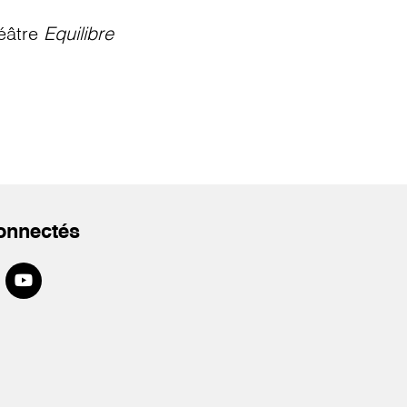
éâtre
Equilibre
onnectés