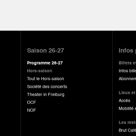
Pied
de
Saison 26-27
Infos
page
Programme 26-27
Billets
Hors-saison
Infos bill
Tout le Hors-saison
Abonnem
Société des concerts
Lieux et
Theater in Freiburg
Accès
OCF
Mobilité 
NOF
Les res
Brut Café