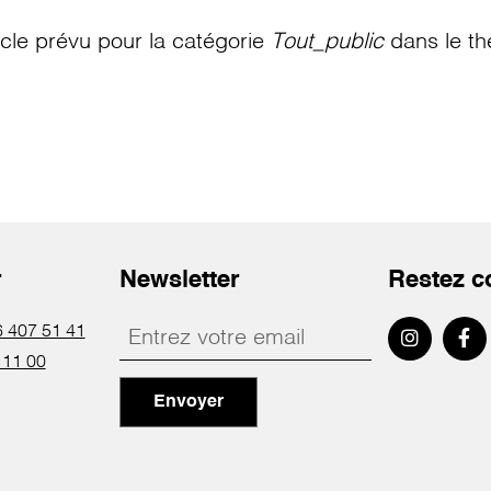
le prévu pour la catégorie
Tout_public
dans le th
r
Newsletter
Restez c
 407 51 41
 11 00
Envoyer