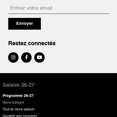
Envoyer
Restez connectés
Pied
de
Saison 26-27
page
Programme 26-27
Hors-saison
Tout le Hors-saison
Société des concerts