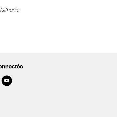
uithonie
onnectés