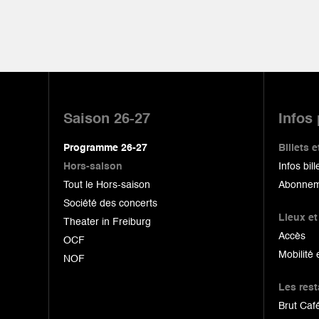
Pied
de
Saison 26-27
Infos
page
Programme 26-27
Billets
Hors-saison
Infos bill
Tout le Hors-saison
Abonnem
Société des concerts
Lieux et
Theater in Freiburg
Accès
OCF
Mobilité 
NOF
Les res
Brut Café