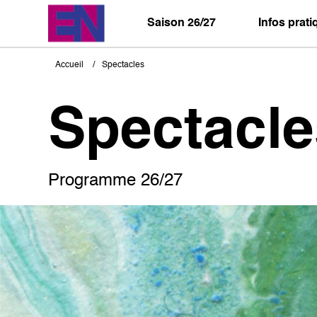
Aller
au
Saison 26/27
Infos prat
contenu
principal
Accueil
Spectacles
Fil
d'Ariane
Spectacle
Programme 26/27