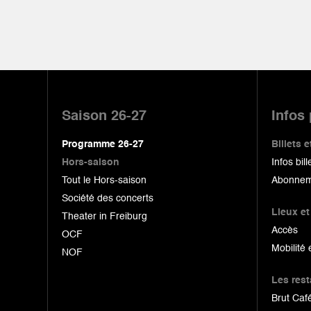
Pied
de
Saison 26-27
Infos
page
Programme 26-27
Billets
Hors-saison
Infos bill
Tout le Hors-saison
Abonnem
Société des concerts
Lieux et
Theater in Freiburg
Accès
OCF
Mobilité 
NOF
Les res
Brut Café