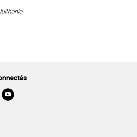
uithonie
onnectés