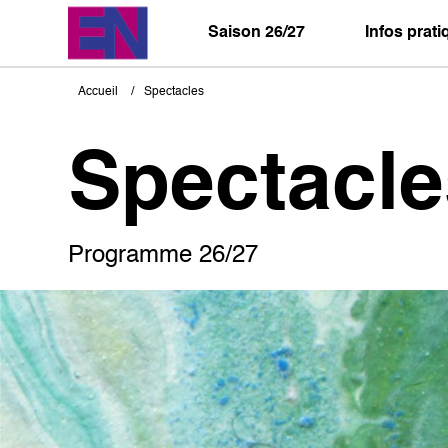
Aller
au
Saison 26/27
Infos prat
contenu
principal
Accueil
Spectacles
Fil
d'Ariane
Spectacle
Programme 26/27