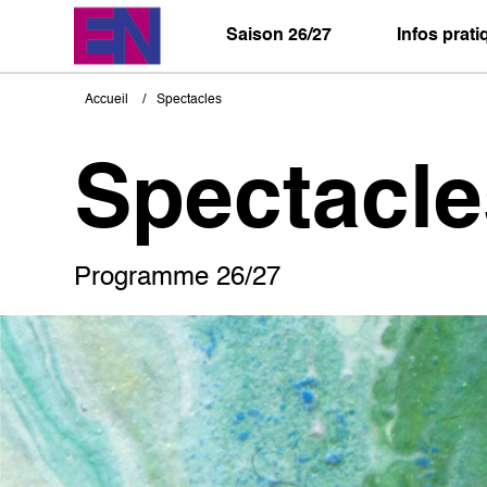
Aller
au
Saison 26/27
Infos prat
contenu
principal
Accueil
Spectacles
Fil
d'Ariane
Spectacle
Programme 26/27