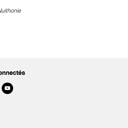
uithonie
onnectés