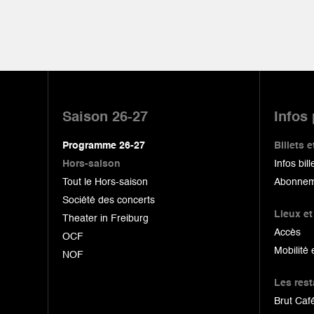
Pied
de
Saison 26-27
Infos
page
Programme 26-27
Billets
Hors-saison
Infos bill
Tout le Hors-saison
Abonnem
Société des concerts
Lieux et
Theater in Freiburg
Accès
OCF
Mobilité 
NOF
Les res
Brut Café