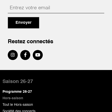
Envoyer
Restez connectés
Pied
de
Saison 26-27
page
Programme 26-27
Hors-saison
Tout le Hors-saison
Société des concerts