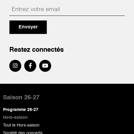
Envoyer
Restez connectés
Pied
de
Saison 26-27
page
Programme 26-27
Hors-saison
Tout le Hors-saison
Société des concerts