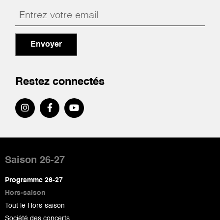
Envoyer
Restez connectés
Pied
de
Saison 26-27
page
Programme 26-27
Hors-saison
Tout le Hors-saison
Société des concerts