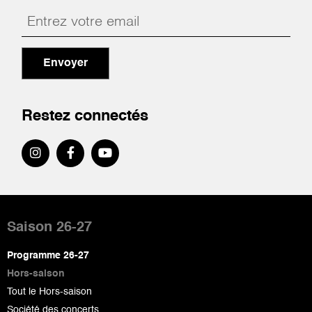
Envoyer
Restez connectés
Pied
de
Saison 26-27
page
Programme 26-27
Hors-saison
Tout le Hors-saison
Société des concerts