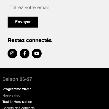
Envoyer
Restez connectés
Pied
de
Saison 26-27
page
Programme 26-27
Hors-saison
Tout le Hors-saison
Société des concerts