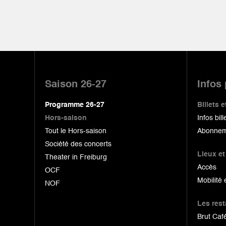
Pied
de
Saison 26-27
Infos
page
Programme 26-27
Billets
Hors-saison
Infos bill
Tout le Hors-saison
Abonnem
Société des concerts
Lieux et
Theater in Freiburg
Accès
OCF
Mobilité 
NOF
Les res
Brut Café