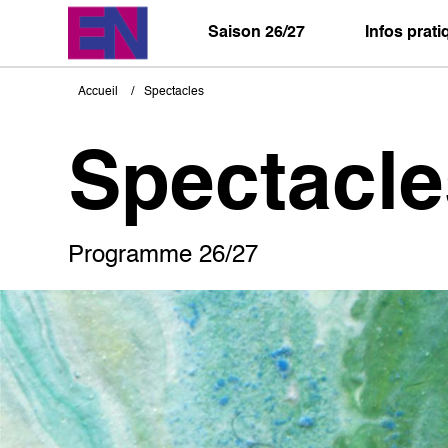
Aller
au
Saison 26/27
Infos prat
contenu
principal
Accueil
Spectacles
Fil
d'Ariane
Spectacle
Programme 26/27