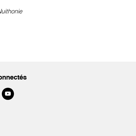
uithonie
onnectés