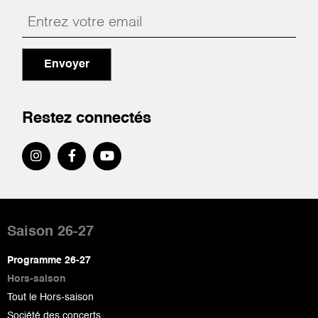
Envoyer
Restez connectés
Pied
de
Saison 26-27
page
Programme 26-27
Hors-saison
Tout le Hors-saison
Société des concerts