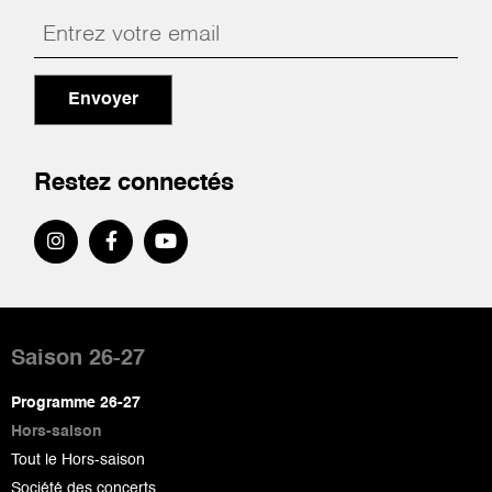
Envoyer
Restez connectés
Pied
de
Saison 26-27
page
Programme 26-27
Hors-saison
Tout le Hors-saison
Société des concerts