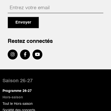
Envoyer
Restez connectés
Pied
de
Saison 26-27
page
Programme 26-27
Hors-saison
Tout le Hors-saison
Société des concerts