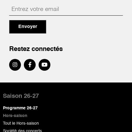
Envoyer
Restez connectés
Pied
de
Saison 26-27
page
Programme 26-27
Hors-saison
Tout le Hors-saison
Société des concerts