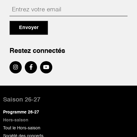
Envoyer
Restez connectés
Pied
de
Saison 26-27
page
Programme 26-27
Hors-saison
Tout le Hors-saison
Société des concerts