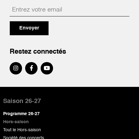
Envoyer
Restez connectés
Pied
de
Saison 26-27
page
Programme 26-27
Hors-saison
Tout le Hors-saison
Société des concerts