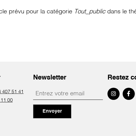
le prévu pour la catégorie
Tout_public
dans le th
r
Newsletter
Restez c
 407 51 41
 11 00
Envoyer