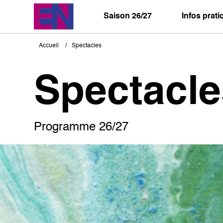
Aller
au
Saison 26/27
Infos prat
contenu
principal
Accueil
Spectacles
Fil
d'Ariane
Spectacle
Programme 26/27