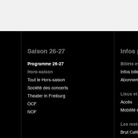
Pied
de
Saison 26-27
Infos
page
Programme 26-27
Billets
Hors-saison
Infos bill
Tout le Hors-saison
Abonnem
Société des concerts
Lieux et
Theater in Freiburg
Accès
OCF
Mobilité 
NOF
Les res
Brut Café