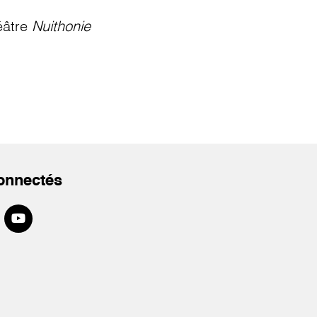
éâtre
Nuithonie
onnectés