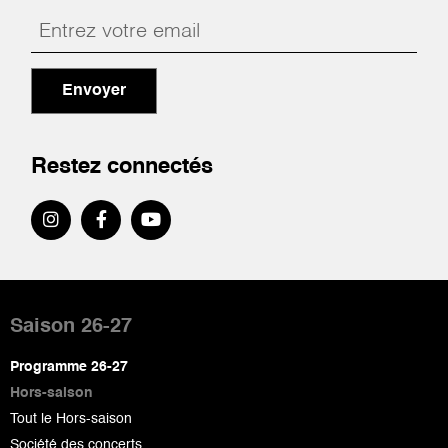
Envoyer
Restez connectés
Pied
de
Saison 26-27
page
Programme 26-27
Hors-saison
Tout le Hors-saison
Société des concerts