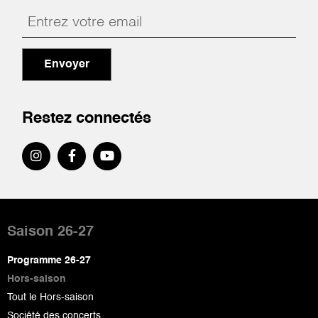
Envoyer
Restez connectés
Pied
de
Saison 26-27
page
Programme 26-27
Hors-saison
Tout le Hors-saison
Société des concerts