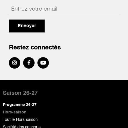
Envoyer
Restez connectés
Pied
de
Saison 26-27
page
Programme 26-27
Hors-saison
Tout le Hors-saison
Société des concerts