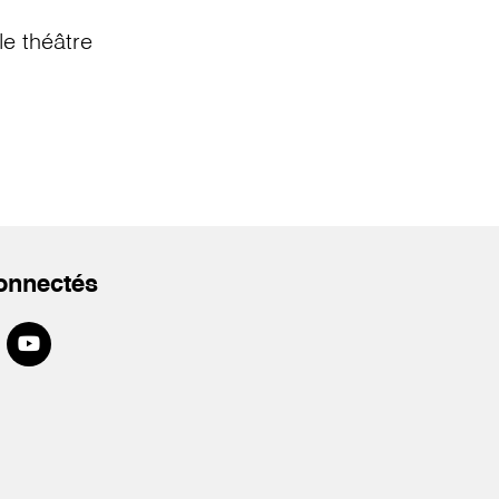
e théâtre
onnectés