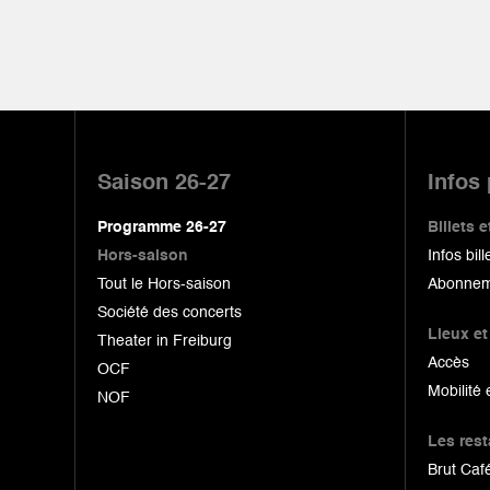
Pied
de
Saison 26-27
Infos
page
Programme 26-27
Billets
Hors-saison
Infos bill
Tout le Hors-saison
Abonnem
Société des concerts
Lieux et
Theater in Freiburg
Accès
OCF
Mobilité 
NOF
Les res
Brut Café