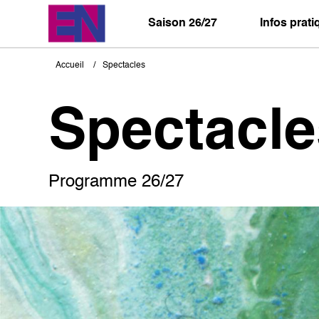
Aller
au
Saison 26/27
Infos prat
contenu
principal
Accueil
Spectacles
Fil
d'Ariane
Spectacle
Programme 26/27