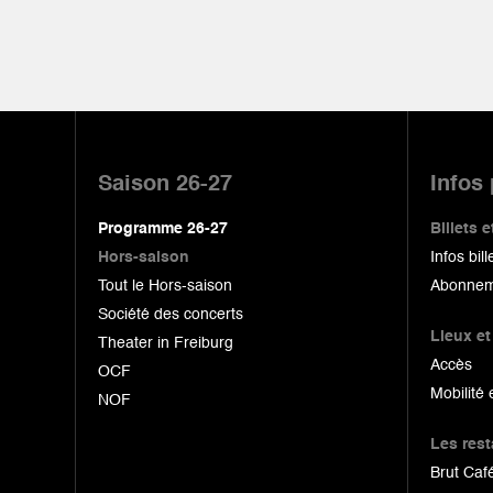
Pied
de
Saison 26-27
Infos
page
Programme 26-27
Billets
Hors-saison
Infos bill
Tout le Hors-saison
Abonnem
Société des concerts
Lieux et
Theater in Freiburg
Accès
OCF
Mobilité 
NOF
Les res
Brut Café