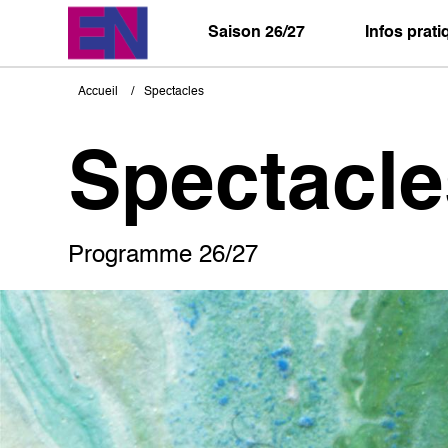
Aller
au
Saison 26/27
Infos prat
contenu
principal
Accueil
Spectacles
Fil
d'Ariane
Spectacle
Programme 26/27