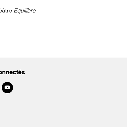
éâtre
Equilibre
onnectés