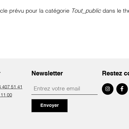
le prévu pour la catégorie
Tout_public
dans le th
r
Newsletter
Restez c
 407 51 41
 11 00
Envoyer