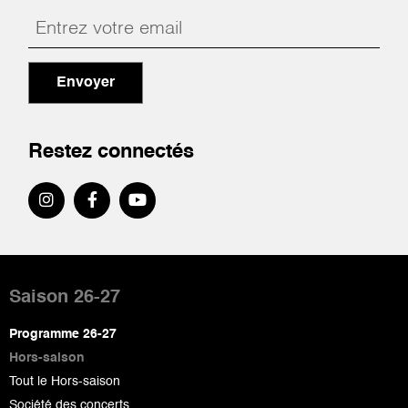
Envoyer
Restez connectés
Pied
de
Saison 26-27
page
Programme 26-27
Hors-saison
Tout le Hors-saison
Société des concerts