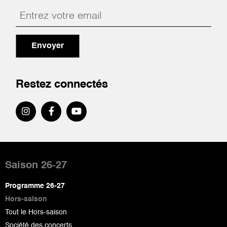
Envoyer
Restez connectés
Pied
de
Saison 26-27
page
Programme 26-27
Hors-saison
Tout le Hors-saison
Société des concerts