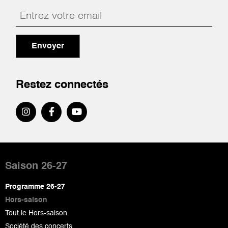
Envoyer
Restez connectés
Pied
de
Saison 26-27
page
Programme 26-27
Hors-saison
Tout le Hors-saison
Société des concerts