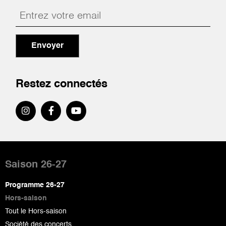
Envoyer
Restez connectés
Pied
de
Saison 26-27
page
Programme 26-27
Hors-saison
Tout le Hors-saison
Société des concerts