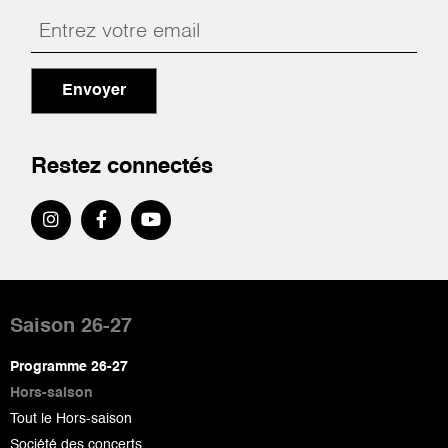
Envoyer
Restez connectés
Pied
de
Saison 26-27
page
Programme 26-27
Hors-saison
Tout le Hors-saison
Société des concerts