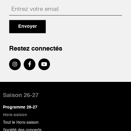
Envoyer
Restez connectés
Pied
de
Saison 26-27
page
Programme 26-27
Hors-saison
Tout le Hors-saison
Société des concerts