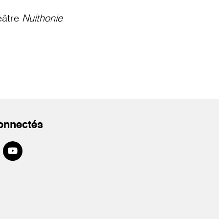
éâtre
Nuithonie
onnectés