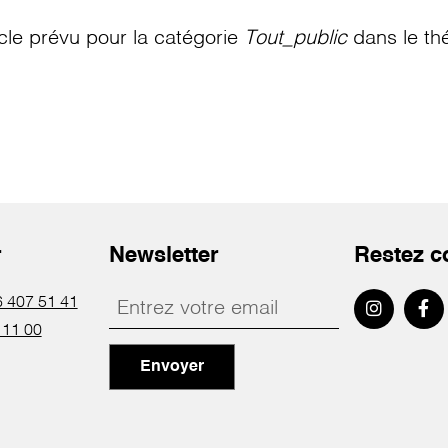
le prévu pour la catégorie
Tout_public
dans le th
r
Newsletter
Restez c
 407 51 41
 11 00
Envoyer