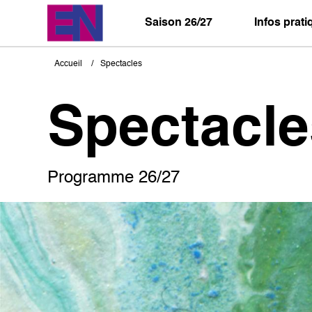
Aller
au
Saison 26/27
Infos prat
contenu
principal
Accueil
Spectacles
Fil
d'Ariane
Spectacle
Programme 26/27