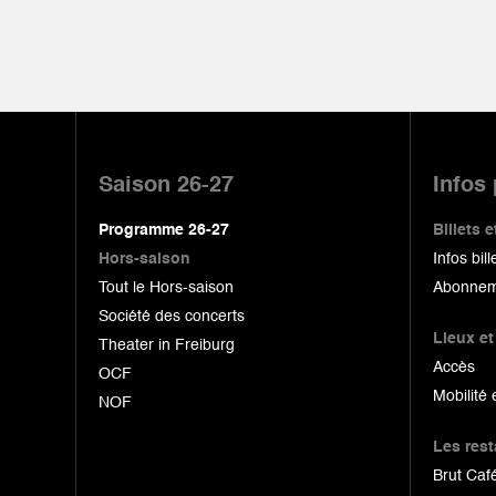
Pied
de
Saison 26-27
Infos
page
Programme 26-27
Billets
Hors-saison
Infos bill
Tout le Hors-saison
Abonnem
Société des concerts
Lieux et
Theater in Freiburg
Accès
OCF
Mobilité 
NOF
Les res
Brut Café