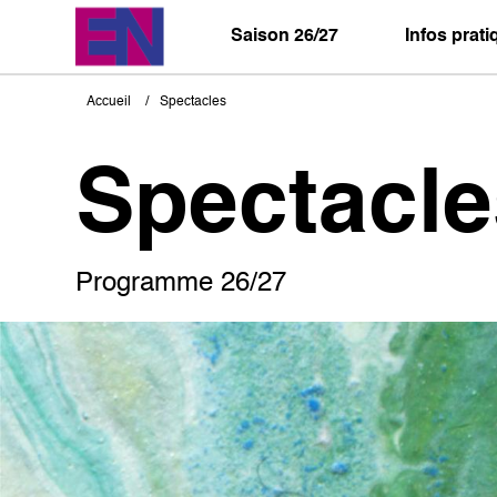
Aller
au
Saison 26/27
Infos prat
contenu
principal
Accueil
Spectacles
Fil
d'Ariane
Spectacle
Programme 26/27