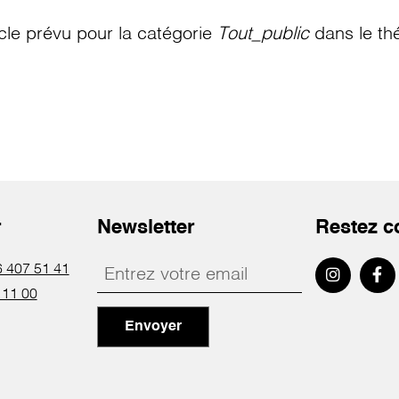
le prévu pour la catégorie
Tout_public
dans le th
r
Newsletter
Restez c
 407 51 41
 11 00
Envoyer