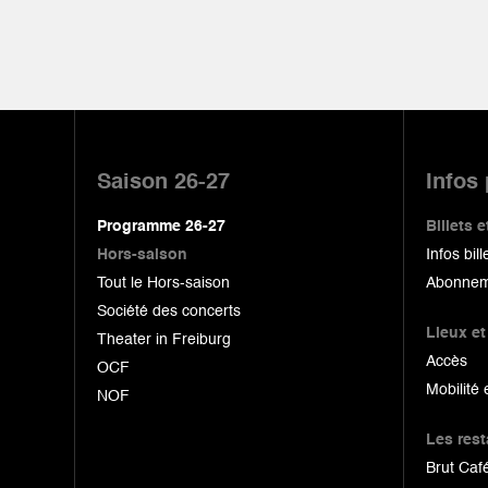
Pied
de
Saison 26-27
Infos
page
Programme 26-27
Billets
Hors-saison
Infos bill
Tout le Hors-saison
Abonnem
Société des concerts
Lieux et
Theater in Freiburg
Accès
OCF
Mobilité 
NOF
Les res
Brut Café