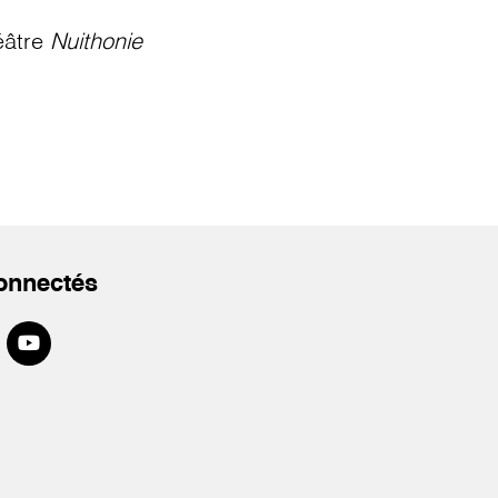
éâtre
Nuithonie
onnectés