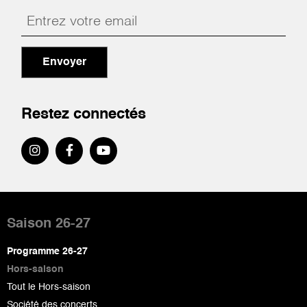
Envoyer
Restez connectés
Pied
de
Saison 26-27
page
Programme 26-27
Hors-saison
Tout le Hors-saison
Société des concerts