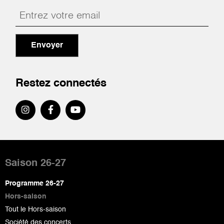
Envoyer
Restez connectés
Pied
de
Saison 26-27
page
Programme 26-27
Hors-saison
Tout le Hors-saison
Société des concerts