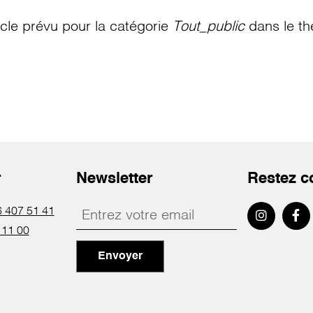
le prévu pour la catégorie
Tout_public
dans le th
r
Newsletter
Restez c
 407 51 41
 11 00
Envoyer