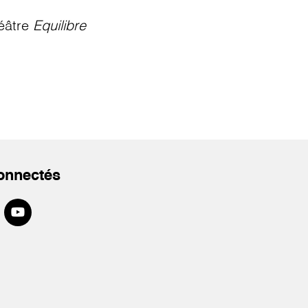
éâtre
Equilibre
onnectés