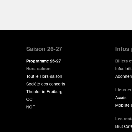
Pied
de
Saison 26-27
Infos
page
Programme 26-27
Billets
Hors-saison
Infos bill
Tout le Hors-saison
Abonnem
Société des concerts
Lieux et
Theater in Freiburg
Accès
OCF
Mobilité 
NOF
Les res
Brut Café