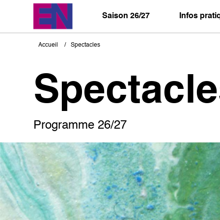
Aller
au
Saison 26/27
Infos prat
contenu
principal
Accueil
Spectacles
Fil
d'Ariane
Spectacle
Programme 26/27