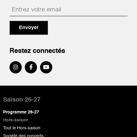
Envoyer
Restez connectés
Pied
de
Saison 26-27
page
Programme 26-27
Hors-saison
Tout le Hors-saison
Société des concerts