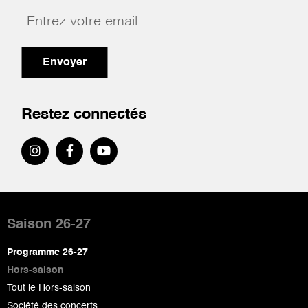
Envoyer
Restez connectés
Pied
de
Saison 26-27
page
Programme 26-27
Hors-saison
Tout le Hors-saison
Société des concerts