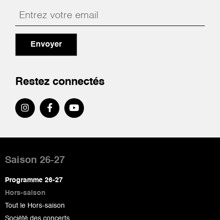
Envoyer
Restez connectés
Pied
de
Saison 26-27
page
Programme 26-27
Hors-saison
Tout le Hors-saison
Société des concerts