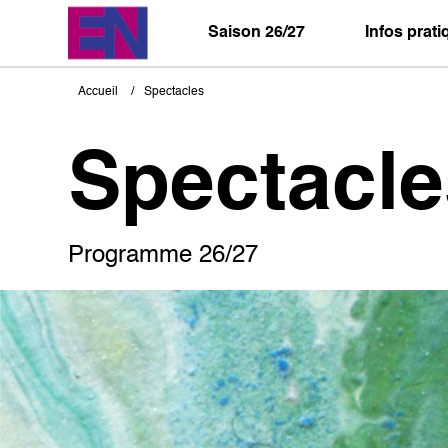
Aller
au
Saison 26/27
Infos prat
contenu
principal
Accueil
Spectacles
Fil
d'Ariane
Spectacle
Programme 26/27