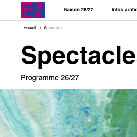
Aller
au
Saison 26/27
Infos prat
contenu
principal
Accueil
Spectacles
Fil
d'Ariane
Spectacle
Programme 26/27