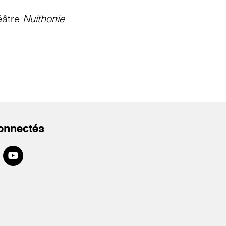
éâtre
Nuithonie
onnectés