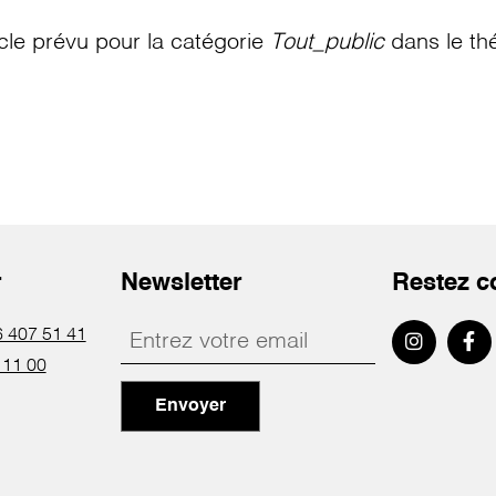
le prévu pour la catégorie
Tout_public
dans le th
r
Newsletter
Restez c
 407 51 41
 11 00
Envoyer