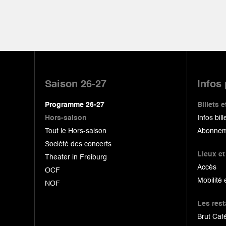
Pied
de
Saison 26-27
Infos
page
Programme 26-27
Billets
Hors-saison
Infos bill
Tout le Hors-saison
Abonnem
Société des concerts
Lieux et
Theater in Freiburg
Accès
OCF
Mobilité 
NOF
Les res
Brut Café